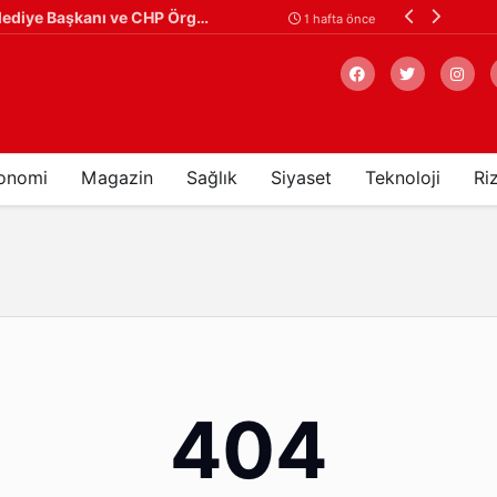
Ardeşen'de Toplu İstifa: Ardeşen Belediye Başkanı ve CHP Örgütü İstifa Ederek Yeni Parti'ye Katıldı
Çaykur Rizespor
1 hafta önce
onomi
Magazin
Sağlık
Siyaset
Teknoloji
Ri
Arama
404