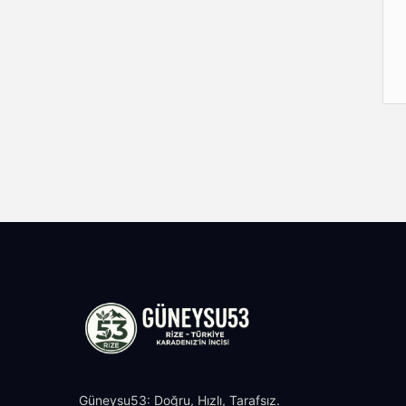
Güneysu53: Doğru, Hızlı, Tarafsız.