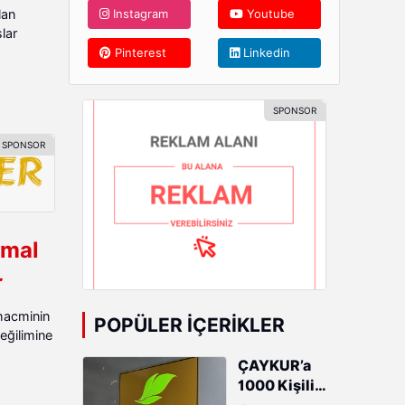
lan
Instagram
Youtube
slar
Pinterest
Linkedin
 mal
r
 hacminin
POPÜLER İÇERIKLER
eğilimine
ÇAYKUR’a
1000 Kişilik