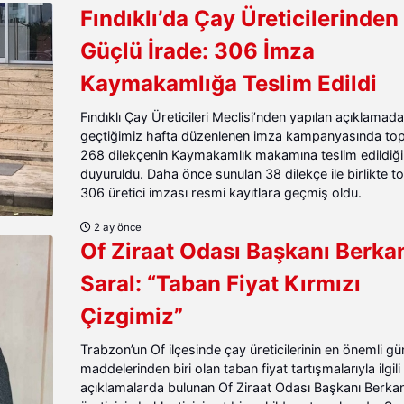
Fındıklı’da Çay Üreticilerinden
Güçlü İrade: 306 İmza
Kaymakamlığa Teslim Edildi
Fındıklı Çay Üreticileri Meclisi’nden yapılan açıklamada
geçtiğimiz hafta düzenlenen imza kampanyasında to
268 dilekçenin Kaymakamlık makamına teslim edildiği
duyuruldu. Daha önce sunulan 38 dilekçe ile birlikte 
306 üretici imzası resmi kayıtlara geçmiş oldu.
2 ay önce
Of Ziraat Odası Başkanı Berka
Saral: “Taban Fiyat Kırmızı
Çizgimiz”
Trabzon’un Of ilçesinde çay üreticilerinin en önemli 
maddelerinden biri olan taban fiyat tartışmalarıyla ilgili
açıklamalarda bulunan Of Ziraat Odası Başkanı Berkan