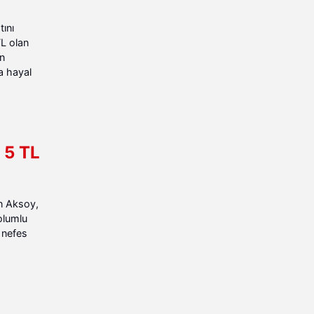
tını
L olan
ın
a hayal
 5 TL
en Aksoy,
olumlu
 nefes