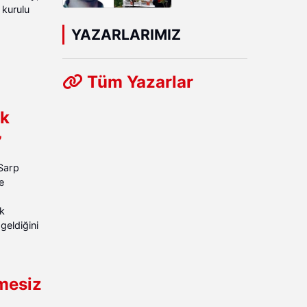
kurulu
Dönümünde
Kabri
YAZARLARIMIZ
Başında
Anıldı
Tüm Yazarlar
ak
”
Sarp
e
ik
geldiğini
mesiz