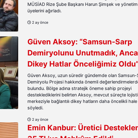
MÜSİAD Rize Şube Başkanı Harun Şimşek ve yönetim 
üyelerini ağırladı.
2 ay önce
Güven Aksoy: “Samsun-Sarp
Demiryolunu Unutmadık, Anc
Dikey Hatlar Önceliğimiz Oldu
Güven Aksoy, uzun süredir gündemde olan Samsun-
Demiryolu Projesi hakkında önemli değerlendirmelerd
bulundu. Bölge adına stratejik öneme sahip projeyi
desteklediklerini belirten Aksoy, mevcut süreçte lojist
merkeziyle bağlantılı dikey hatların daha öncelikli hale 
söyledi.
2 ay önce
Emin Kanbur: Üretici Destekle