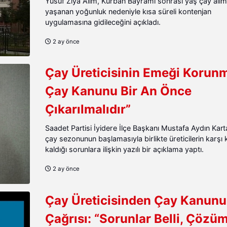
Yusuf Ziya Alim, Kurban Bayramı sonrası yaş çay alım
yaşanan yoğunluk nedeniyle kısa süreli kontenjan
uygulamasına gidileceğini açıkladı.
2 ay önce
Çay Üreticisinin Emeği Korunm
Çay Kanunu Bir An Önce
Çıkarılmalıdır”
Saadet Partisi İyidere İlçe Başkanı Mustafa Aydın Kart
çay sezonunun başlamasıyla birlikte üreticilerin karşı 
kaldığı sorunlara ilişkin yazılı bir açıklama yaptı.
2 ay önce
Çay Üreticisinden Çay Kanunu
Çağrısı: “Sorunlar Belli, Çözü