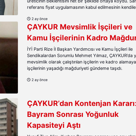
üreticinin beklentisini net bir şekilde ortaya koydu. Sar
referans fiyat uygulamasının kabul edilmesinin kendileri
2 ay önce
ÇAYKUR Mevsimlik İşçileri ve
Kamu İşçilerinin Kadro Mağdur
İYİ Parti Rize İl Başkan Yardımcısı ve Kamu İşçileri ile
Sendikalardan Sorumlu Mehmet Yılmaz, ÇAYKUR’da yıl
mevsimlik olarak çalıştırılan işçilerin ve kadro alama
işçilerinin yaşadığı mağduriyeti gündeme taşıdı.
2 ay önce
ÇAYKUR’dan Kontenjan Kararı
Bayram Sonrası Yoğunluk
Kapasiteyi Aştı