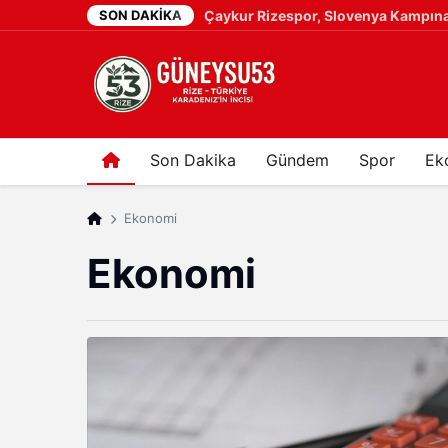
SON DAKIKA
Rize’nin Verçenik Dağı'nda Yaralana
1 hafta önce
Son Dakika
Gündem
Spor
Ek
Ekonomi
Ekonomi