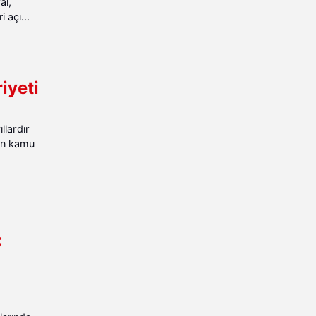
al,
 açı...
iyeti
lardır
yan kamu
: