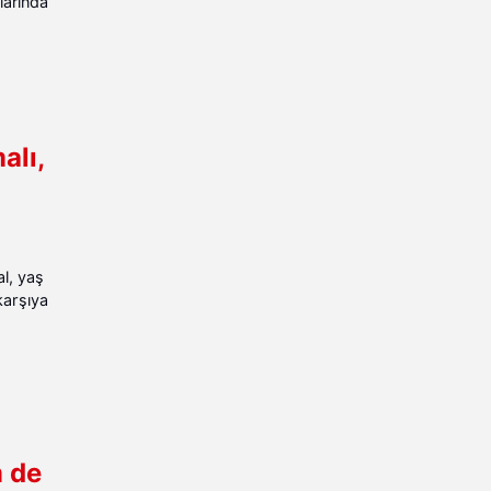
larında
alı,
al, yaş
karşıya
m de