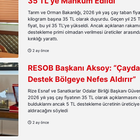
35 TL’ye Mahkûm Edildi
Tarım ve Orman Bakanlığı, 2026 yılı yaş çay taban fiya
kilogram başına 35 TL olarak duyurdu. Geçen yıl 25 T
fiyat, bu yıl 35 TL’ye yükseldi. Ancak açıklanan rakam
destekleme primi olmadan verilmesi üreticiler arasınd
kırıklığı yarattı.
2 ay önce
RESOB Başkanı Aksoy: “Çayda
Destek Bölgeye Nefes Aldırır”
Rize Esnaf ve Sanatkarlar Odalar Birliği Başkanı Güv
2026 yılı yaş çay fiyatının 35 TL olarak açıklanmasını 
bulduklarını ancak 5 TL destekleme ücretinin üreticiye
aldıracağını söyledi
2 ay önce