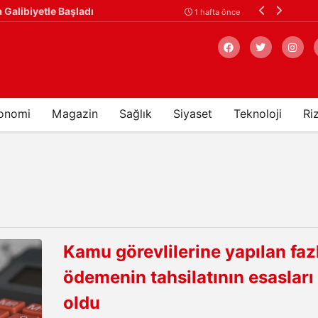
n Dağcı Başarıyla Kurtarıldı
1 hafta önce
onomi
Magazin
Sağlık
Siyaset
Teknoloji
Ri
Arama
Kamu görevlilerine yapılan faz
ödemenin tahsilatının esasları 
oldu