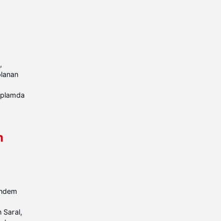
,
planan
toplamda
n
gündem
 Saral,