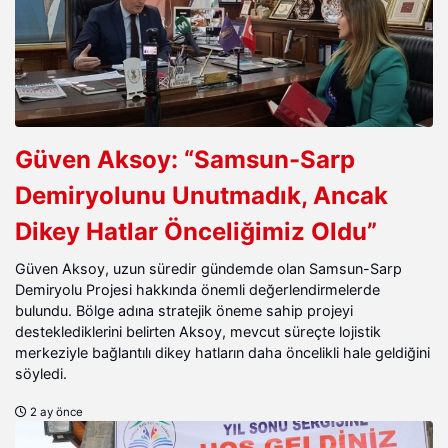
Güven Aksoy: “Samsun-Sarp
Demiryolunu Unutmadık, Ancak
Dikey Hatlar Önceliğimiz Oldu”
Güven Aksoy, uzun süredir gündemde olan Samsun-Sarp
Demiryolu Projesi hakkında önemli değerlendirmelerde
bulundu. Bölge adına stratejik öneme sahip projeyi
desteklediklerini belirten Aksoy, mevcut süreçte lojistik
merkeziyle bağlantılı dikey hatların daha öncelikli hale geldiğini
söyledi.
2 ay önce