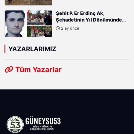
Şehit P. Er Erdinç Ak,
Şehadetinin Yıl Dönümünde
Kabri Başında Anıldı
2 ay önce
YAZARLARIMIZ
Tüm Yazarlar