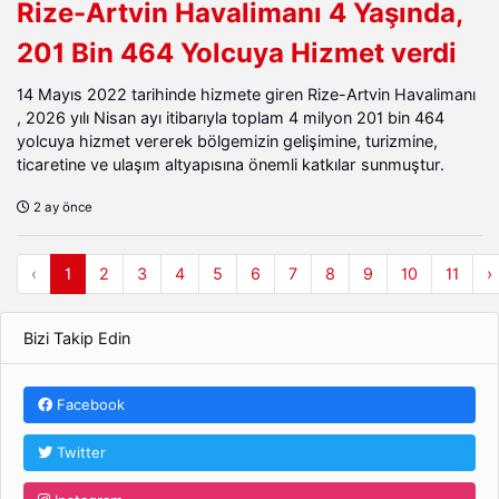
Rize-Artvin Havalimanı 4 Yaşında,
201 Bin 464 Yolcuya Hizmet verdi
14 Mayıs 2022 tarihinde hizmete giren Rize-Artvin Havalimanı
, 2026 yılı Nisan ayı itibarıyla toplam 4 milyon 201 bin 464
yolcuya hizmet vererek bölgemizin gelişimine, turizmine,
ticaretine ve ulaşım altyapısına önemli katkılar sunmuştur.
2 ay önce
‹
1
2
3
4
5
6
7
8
9
10
11
›
Bizi Takip Edin
Facebook
Twitter