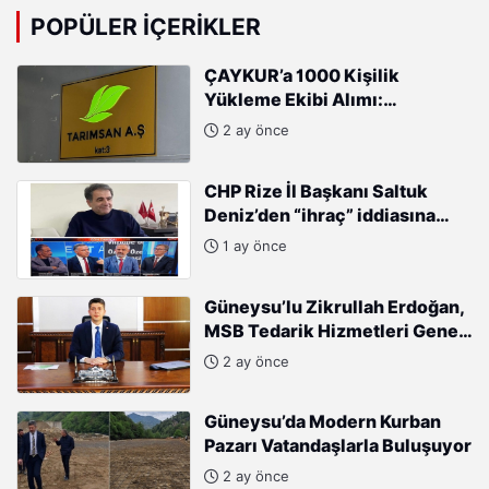
POPÜLER İÇERIKLER
ÇAYKUR’a 1000 Kişilik
Yükleme Ekibi Alımı:
Başvurular Başladı
2 ay önce
CHP Rize İl Başkanı Saltuk
Deniz’den “ihraç” iddiasına
sert tepki: “Kararları Sinan
1 ay önce
Burhan mı alıyor?”
Güneysu’lu Zikrullah Erdoğan,
MSB Tedarik Hizmetleri Genel
Müdürlüğü’ne atandı.
2 ay önce
Güneysu’da Modern Kurban
Pazarı Vatandaşlarla Buluşuyor
2 ay önce