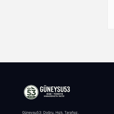
Güneysu53: Doğru, Hızlı, Tarafsız.