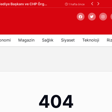
Ardeşen'de Toplu İstifa: Ardeşen Belediye Başkanı ve CHP Örgütü İstifa Ederek Yeni Parti'ye Katıldı
Çaykur Rizespor
1 hafta önce
onomi
Magazin
Sağlık
Siyaset
Teknoloji
Ri
Arama
404