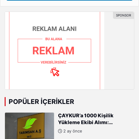
POPÜLER İÇERIKLER
ÇAYKUR’a 1000 Kişilik
Yükleme Ekibi Alımı:
Başvurular Başladı
2 ay önce