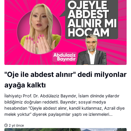
"Oje ile abdest alınır" dedi milyonlar
ayağa kalktı
İlahiyatçı Prof. Dr. Abdülaziz Bayındır, İslam dininde yıllardır
bildiğimiz doğruları reddetti. Bayındır; sosyal medya
hesabından “Ojeyle abdest alınır, kandil kutlanmaz, Azrail diye
melek yoktur” diyerek paylaşımlar yaptı ve izlenmeleri
milyonları aştı. Ensonhaber Muhabiri Tuğçenur Batan
2 yıl önce
Bayındır’a ulaşarak sizler için soruları yeniden sordu. İşte