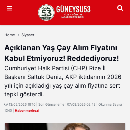
Arama
Home
Siyaset
Açıklanan Yaş Çay Alım Fiyatını
Kabul Etmiyoruz! Reddediyoruz!
Cumhuriyet Halk Partisi (CHP) Rize İl
Başkanı Saltuk Deniz, AKP iktidarının 2026
yılı için açıkladığı yaş çay alım fiyatına sert
tepki gösterdi.
13/05/2026 18:10 | Son Güncelleme : 07/08/2026 02:48 | Okunma Sayısı :
1340 |
Haber merkezi