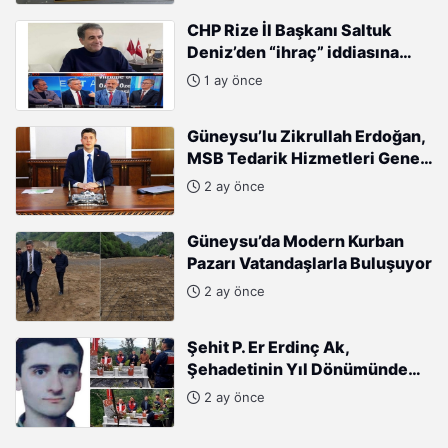
CHP Rize İl Başkanı Saltuk
Deniz’den “ihraç” iddiasına
sert tepki: “Kararları Sinan
1 ay önce
Burhan mı alıyor?”
Güneysu’lu Zikrullah Erdoğan,
MSB Tedarik Hizmetleri Genel
Müdürlüğü’ne atandı.
2 ay önce
Güneysu’da Modern Kurban
Pazarı Vatandaşlarla Buluşuyor
2 ay önce
Şehit P. Er Erdinç Ak,
Şehadetinin Yıl Dönümünde
Kabri Başında Anıldı
2 ay önce