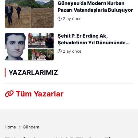
Güneysu’da Modern Kurban
Pazarı Vatandaşlarla Buluşuyor
2 ay önce
Şehit P. Er Erdinç Ak,
Şehadetinin Yıl Dönümünde
Kabri Başında Anıldı
2 ay önce
YAZARLARIMIZ
Tüm Yazarlar
Home
Gündem