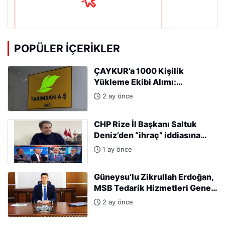
POPÜLER İÇERIKLER
ÇAYKUR’a 1000 Kişilik
Yükleme Ekibi Alımı:
Başvurular Başladı
2 ay önce
CHP Rize İl Başkanı Saltuk
Deniz’den “ihraç” iddiasına
sert tepki: “Kararları Sinan
1 ay önce
Burhan mı alıyor?”
Güneysu’lu Zikrullah Erdoğan,
MSB Tedarik Hizmetleri Genel
Müdürlüğü’ne atandı.
2 ay önce