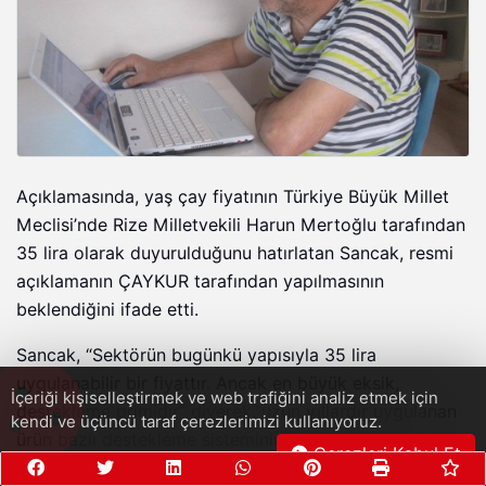
Açıklamasında, yaş çay fiyatının Türkiye Büyük Millet
Meclisi’nde Rize Milletvekili Harun Mertoğlu tarafından
35 lira olarak duyurulduğunu hatırlatan Sancak, resmi
açıklamanın ÇAYKUR tarafından yapılmasının
beklendiğini ifade etti.
Sancak, “Sektörün bugünkü yapısıyla 35 lira
uygulanabilir bir fiyattır. Ancak en büyük eksik,
İçeriği kişiselleştirmek ve web trafiğini analiz etmek için
destekleme primidir” diyerek, uzun yıllardır uygulanan
kendi ve üçüncü taraf çerezlerimizi kullanıyoruz.
ürün bazlı destekleme sisteminin kaldırılmasının ciddi
Çerezleri Kabul Et
riskler doğurabileceğini vurguladı.