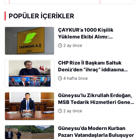
POPÜLER İÇERIKLER
ÇAYKUR’a 1000 Kişilik
Yükleme Ekibi Alımı:
Başvurular Başladı
2 ay önce
CHP Rize İl Başkanı Saltuk
Deniz’den “ihraç” iddiasına
sert tepki: “Kararları Sinan
4 hafta önce
Burhan mı alıyor?”
Güneysu’lu Zikrullah Erdoğan,
MSB Tedarik Hizmetleri Genel
Müdürlüğü’ne atandı.
2 ay önce
Güneysu’da Modern Kurban
Pazarı Vatandaşlarla Buluşuyor