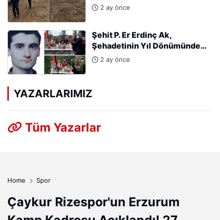
2 ay önce
Şehit P. Er Erdinç Ak,
Şehadetinin Yıl Dönümünde
Kabri Başında Anıldı
2 ay önce
YAZARLARIMIZ
Tüm Yazarlar
Home
Spor
Çaykur Rizespor'un Erzurum
Kamp Kadrosu Açıklandı! 27