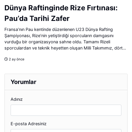
Dünya Raftinginde Rize Fırtınası:
Pau’da Tarihi Zafer
Fransa’nın Pau kentinde düzenlenen U23 Dünya Rafting
Şampiyonası, Rize’nin yetiştirdiği sporcuların damgasını
vurduğu bir organizasyona sahne oldu. Tamamı Rizeli
sporculardan ve teknik heyetten oluşan Milli Takımımız, dört
ayrı kategoride dünya üçüncülüğünü elde ederek ülkemize
2 ay önce
büyük gurur yaşattı.
Yorumlar
Adınız
E-posta Adresiniz