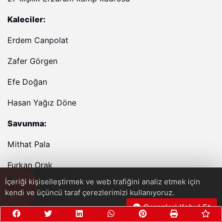
Kaleciler:
Erdem Canpolat
Zafer Görgen
Efe Doğan
Hasan Yağız Döne
Savunma:
Mithat Pala
Furkan Orak
İçeriği kişiselleştirmek ve web trafiğini analiz etmek için
Attila Mocsi
kendi ve üçüncü taraf çerezlerimizi kullanıyoruz.
Taha Şahin
Çerezleri Kabul Et