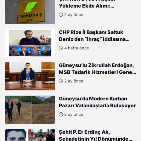
Yükleme Ekibi Alımı:
Başvurular Başladı
2 ay önce
CHP Rize İl Başkanı Saltuk
Deniz’den “ihraç” iddiasına
sert tepki: “Kararları Sinan
4 hafta önce
Burhan mı alıyor?”
Güneysu’lu Zikrullah Erdoğan,
MSB Tedarik Hizmetleri Genel
Müdürlüğü’ne atandı.
2 ay önce
Güneysu’da Modern Kurban
Pazarı Vatandaşlarla Buluşuyor
2 ay önce
Şehit P. Er Erdinç Ak,
Şehadetinin Yıl Dönümünde