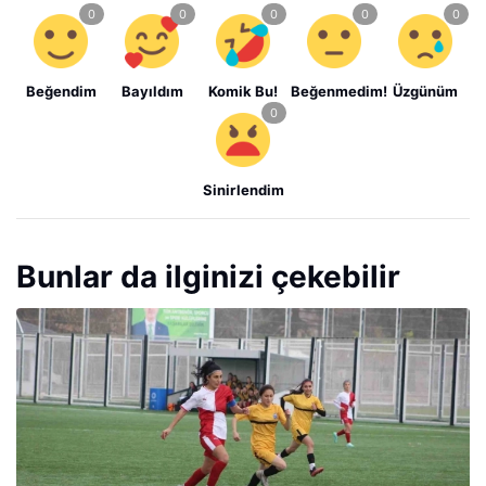
Beğendim
Bayıldım
Komik Bu!
Beğenmedim!
Üzgünüm
Sinirlendim
Bunlar da ilginizi çekebilir