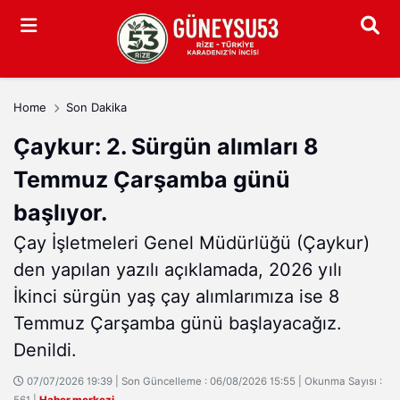
Arama
Home
Son Dakika
Çaykur: 2. Sürgün alımları 8
Temmuz Çarşamba günü
başlıyor.
Çay İşletmeleri Genel Müdürlüğü (Çaykur)
den yapılan yazılı açıklamada, 2026 yılı
İkinci sürgün yaş çay alımlarımıza ise 8
Temmuz Çarşamba günü başlayacağız.
Denildi.
07/07/2026 19:39 | Son Güncelleme : 06/08/2026 15:55 | Okunma Sayısı :