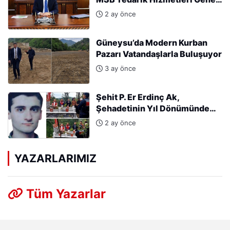
Müdürlüğü’ne atandı.
2 ay önce
Güneysu’da Modern Kurban
Pazarı Vatandaşlarla Buluşuyor
3 ay önce
Şehit P. Er Erdinç Ak,
Şehadetinin Yıl Dönümünde
Kabri Başında Anıldı
2 ay önce
YAZARLARIMIZ
Tüm Yazarlar