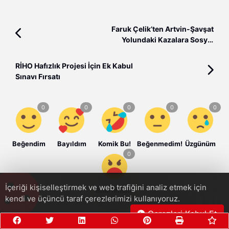
Faruk Çelik’ten Artvin-Şavşat
Yolundaki Kazalara Sosyal
Medyada Sert Tepki: “Artık Yeter!”
RİHO Hafızlık Projesi İçin Ek Kabul
Sınavı Fırsatı
Beğendim
Bayıldım
Komik Bu!
Beğenmedim!
Üzgünüm
İçeriği kişiselleştirmek ve web trafiğini analiz etmek için
Sinirlendim
kendi ve üçüncü taraf çerezlerimizi kullanıyoruz.
Çerezleri Kabul Et