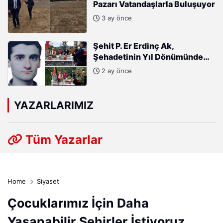
Pazarı Vatandaşlarla Buluşuyor
3 ay önce
Şehit P. Er Erdinç Ak,
Şehadetinin Yıl Dönümünde
Kabri Başında Anıldı
2 ay önce
YAZARLARIMIZ
Tüm Yazarlar
Home
Siyaset
Çocuklarımız İçin Daha
Yaşanabilir Şehirler İstiyoruz