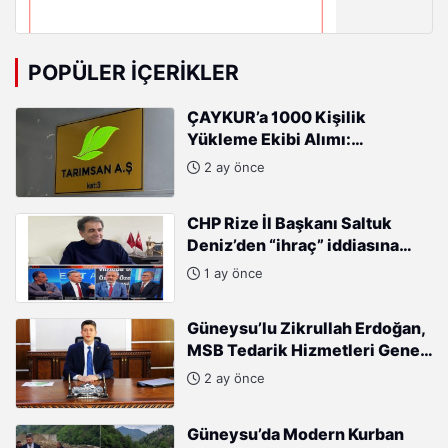
POPÜLER İÇERIKLER
ÇAYKUR’a 1000 Kişilik
Yükleme Ekibi Alımı:
Başvurular Başladı
2 ay önce
CHP Rize İl Başkanı Saltuk
Deniz’den “ihraç” iddiasına
sert tepki: “Kararları Sinan
1 ay önce
Burhan mı alıyor?”
Güneysu’lu Zikrullah Erdoğan,
MSB Tedarik Hizmetleri Genel
Müdürlüğü’ne atandı.
2 ay önce
Güneysu’da Modern Kurban