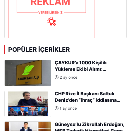
POPÜLER İÇERIKLER
ÇAYKUR’a 1000 Kişilik
Yükleme Ekibi Alımı:
Başvurular Başladı
2 ay önce
CHP Rize İl Başkanı Saltuk
Deniz’den “ihraç” iddiasına
sert tepki: “Kararları Sinan
1 ay önce
Burhan mı alıyor?”
Güneysu’lu Zikrullah Erdoğan,
MSB Tedarik Hizmetleri Genel