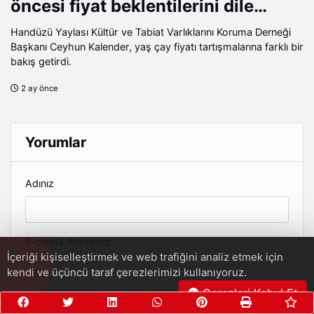
öncesi fiyat beklentilerini dile
getiriyor.
Handüzü Yaylası Kültür ve Tabiat Varlıklarını Koruma Derneği
Başkanı Ceyhun Kalender, yaş çay fiyatı tartışmalarına farklı bir
bakış getirdi.
2 ay önce
Yorumlar
Adınız
E-posta Adresiniz
İçeriği kişiselleştirmek ve web trafiğini analiz etmek için
kendi ve üçüncü taraf çerezlerimizi kullanıyoruz.
Çerezleri Kabul Et
Yorum