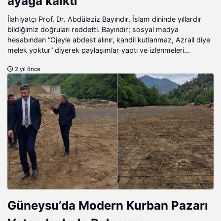
ayağa kalktı
İlahiyatçı Prof. Dr. Abdülaziz Bayındır, İslam dininde yıllardır
bildiğimiz doğruları reddetti. Bayındır; sosyal medya
hesabından “Ojeyle abdest alınır, kandil kutlanmaz, Azrail diye
melek yoktur” diyerek paylaşımlar yaptı ve izlenmeleri
milyonları aştı. Ensonhaber Muhabiri Tuğçenur Batan
2 yıl önce
Bayındır’a ulaşarak sizler için soruları yeniden sordu. İşte
Bayındır’ın Ensonhaber’e verdiği özel röportaj.
Güneysu’da Modern Kurban Pazarı