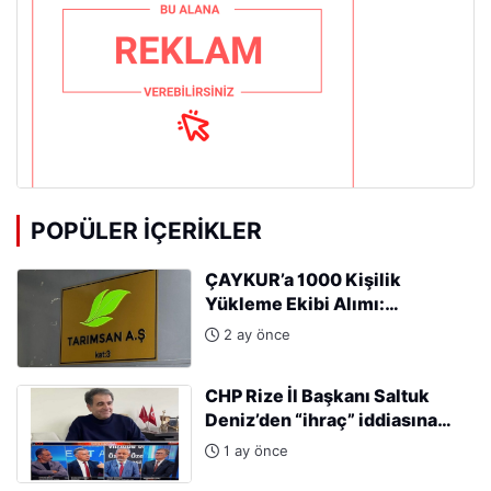
POPÜLER İÇERIKLER
ÇAYKUR’a 1000 Kişilik
Yükleme Ekibi Alımı:
Başvurular Başladı
2 ay önce
CHP Rize İl Başkanı Saltuk
Deniz’den “ihraç” iddiasına
sert tepki: “Kararları Sinan
1 ay önce
Burhan mı alıyor?”