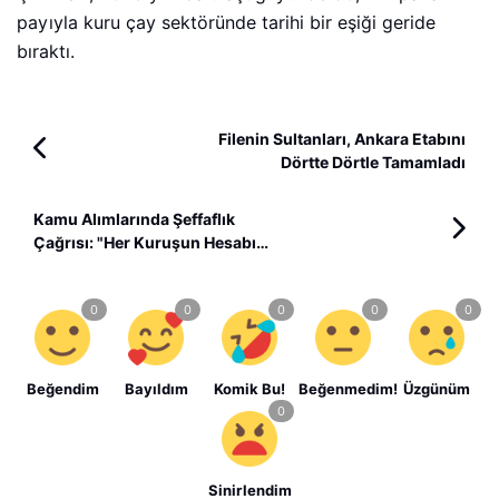
payıyla kuru çay sektöründe tarihi bir eşiği geride
bıraktı.
Filenin Sultanları, Ankara Etabını
Dörtte Dörtle Tamamladı
Kamu Alımlarında Şeffaflık
Çağrısı: "Her Kuruşun Hesabı
Millete Verilmeli"
Beğendim
Bayıldım
Komik Bu!
Beğenmedim!
Üzgünüm
Sinirlendim