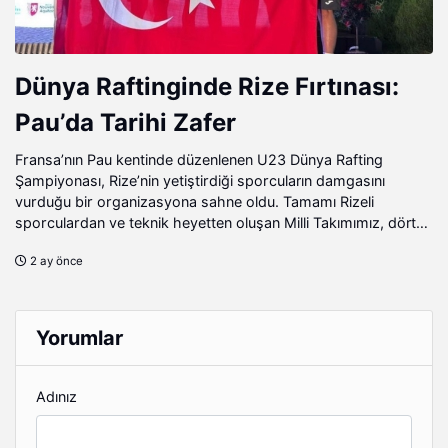
Dünya Raftinginde Rize Fırtınası:
Pau’da Tarihi Zafer
Fransa’nın Pau kentinde düzenlenen U23 Dünya Rafting
Şampiyonası, Rize’nin yetiştirdiği sporcuların damgasını
vurduğu bir organizasyona sahne oldu. Tamamı Rizeli
sporculardan ve teknik heyetten oluşan Milli Takımımız, dört
ayrı kategoride dünya üçüncülüğünü elde ederek ülkemize
2 ay önce
büyük gurur yaşattı.
Yorumlar
Adınız