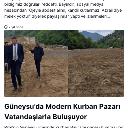
bildiğimiz doğruları reddetti. Bayındır; sosyal medya
hesabından “Ojeyle abdest alınır, kandil kutlanmaz, Azrail diye
melek yoktur” diyerek paylaşımlar yaptı ve izlenmeleri
milyonları aştı. Ensonhaber Muhabiri Tuğçenur Batan
2 yıl önce
Bayındır’a ulaşarak sizler için soruları yeniden sordu. İşte
Bayındır’ın Ensonhaber’e verdiği özel röportaj.
Güneysu’da Modern Kurban Pazarı
Vatandaşlarla Buluşuyor
Rize’nin Güneysu ilçesinde Kurban Bayramı öncesi hummalı bir