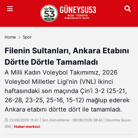
Arama
Home
Spor
Filenin Sultanları, Ankara Etabını
Dörtte Dörtle Tamamladı
A Milli Kadın Voleybol Takımımız, 2026
Voleybol Milletler Ligi’nin (VNL) ikinci
haftasındaki son maçında Çin’i 3-2 (25-21,
26-28, 23-25, 25-16, 15-12) mağlup ederek
Ankara etabını dörtte dört ile tamamladı.
22/06/2026 15:47 | Son Güncelleme : 08/08/2026 08:43 | Okunma Sayısı :
996 |
Haber merkezi