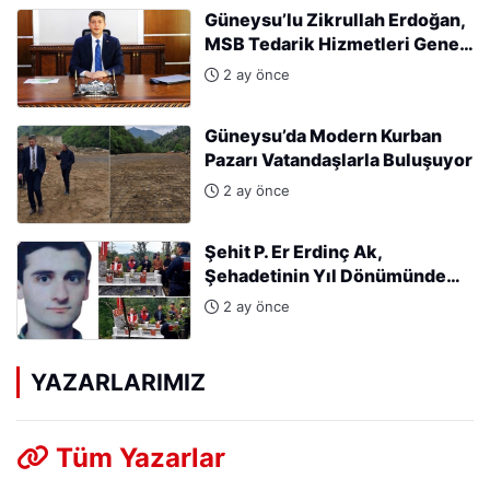
Güneysu’lu Zikrullah Erdoğan,
MSB Tedarik Hizmetleri Genel
Müdürlüğü’ne atandı.
2 ay önce
Güneysu’da Modern Kurban
Pazarı Vatandaşlarla Buluşuyor
2 ay önce
Şehit P. Er Erdinç Ak,
Şehadetinin Yıl Dönümünde
Kabri Başında Anıldı
2 ay önce
YAZARLARIMIZ
Tüm Yazarlar