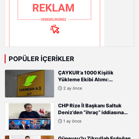
POPÜLER İÇERIKLER
ÇAYKUR’a 1000 Kişilik
Yükleme Ekibi Alımı:
Başvurular Başladı
2 ay önce
CHP Rize İl Başkanı Saltuk
Deniz’den “ihraç” iddiasına
sert tepki: “Kararları Sinan
1 ay önce
Burhan mı alıyor?”
Güneysu’lu Zikrullah Erdoğan,