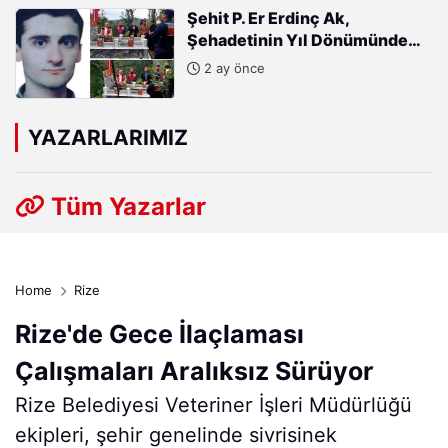
Şehit P. Er Erdinç Ak,
Şehadetinin Yıl Dönümünde
Kabri Başında Anıldı
2 ay önce
YAZARLARIMIZ
Tüm Yazarlar
Home
Rize
Rize'de Gece İlaçlaması
Çalışmaları Aralıksız Sürüyor
Rize Belediyesi Veteriner İşleri Müdürlüğü
ekipleri, şehir genelinde sivrisinek