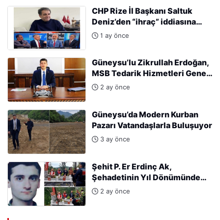
CHP Rize İl Başkanı Saltuk
Deniz’den “ihraç” iddiasına
sert tepki: “Kararları Sinan
1 ay önce
Burhan mı alıyor?”
Güneysu’lu Zikrullah Erdoğan,
MSB Tedarik Hizmetleri Genel
Müdürlüğü’ne atandı.
2 ay önce
Güneysu’da Modern Kurban
Pazarı Vatandaşlarla Buluşuyor
3 ay önce
Şehit P. Er Erdinç Ak,
Şehadetinin Yıl Dönümünde
Kabri Başında Anıldı
2 ay önce