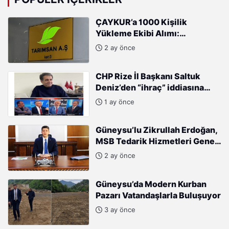
ÇAYKUR’a 1000 Kişilik
Yükleme Ekibi Alımı:
Başvurular Başladı
2 ay önce
CHP Rize İl Başkanı Saltuk
Deniz’den “ihraç” iddiasına
sert tepki: “Kararları Sinan
1 ay önce
Burhan mı alıyor?”
Güneysu’lu Zikrullah Erdoğan,
MSB Tedarik Hizmetleri Genel
Müdürlüğü’ne atandı.
2 ay önce
Güneysu’da Modern Kurban
Pazarı Vatandaşlarla Buluşuyor
3 ay önce