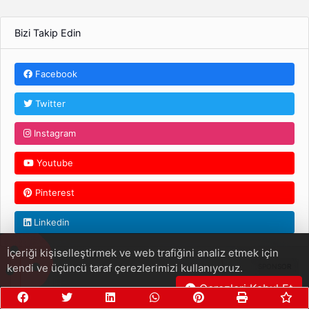
Bizi Takip Edin
Facebook
Twitter
Instagram
Youtube
Pinterest
Linkedin
İçeriği kişiselleştirmek ve web trafiğini analiz etmek için
kendi ve üçüncü taraf çerezlerimizi kullanıyoruz.
Çerezleri Kabul Et