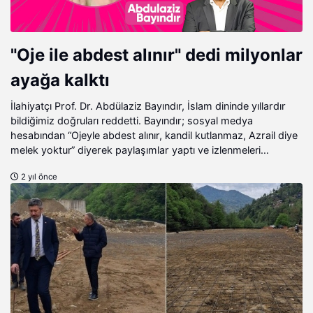
"Oje ile abdest alınır" dedi milyonlar
ayağa kalktı
İlahiyatçı Prof. Dr. Abdülaziz Bayındır, İslam dininde yıllardır
bildiğimiz doğruları reddetti. Bayındır; sosyal medya
hesabından “Ojeyle abdest alınır, kandil kutlanmaz, Azrail diye
melek yoktur” diyerek paylaşımlar yaptı ve izlenmeleri
milyonları aştı. Ensonhaber Muhabiri Tuğçenur Batan
2 yıl önce
Bayındır’a ulaşarak sizler için soruları yeniden sordu. İşte
Bayındır’ın Ensonhaber’e verdiği özel röportaj.