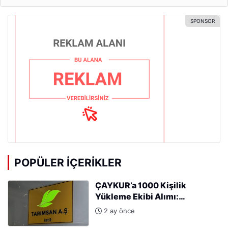
POPÜLER İÇERIKLER
ÇAYKUR’a 1000 Kişilik
Yükleme Ekibi Alımı:
Başvurular Başladı
2 ay önce