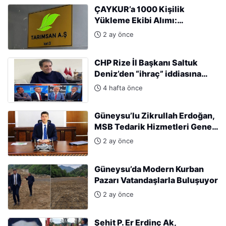
ÇAYKUR’a 1000 Kişilik
Yükleme Ekibi Alımı:
Başvurular Başladı
2 ay önce
CHP Rize İl Başkanı Saltuk
Deniz’den “ihraç” iddiasına
sert tepki: “Kararları Sinan
4 hafta önce
Burhan mı alıyor?”
Güneysu’lu Zikrullah Erdoğan,
MSB Tedarik Hizmetleri Genel
Müdürlüğü’ne atandı.
2 ay önce
Güneysu’da Modern Kurban
Pazarı Vatandaşlarla Buluşuyor
2 ay önce
Şehit P. Er Erdinç Ak,