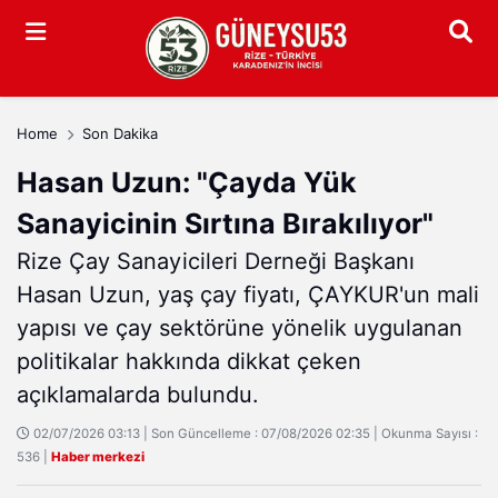
Arama
Home
Son Dakika
Hasan Uzun: "Çayda Yük
Sanayicinin Sırtına Bırakılıyor"
Rize Çay Sanayicileri Derneği Başkanı
Hasan Uzun, yaş çay fiyatı, ÇAYKUR'un mali
yapısı ve çay sektörüne yönelik uygulanan
politikalar hakkında dikkat çeken
açıklamalarda bulundu.
02/07/2026 03:13 | Son Güncelleme : 07/08/2026 02:35 | Okunma Sayısı :
536 |
Haber merkezi