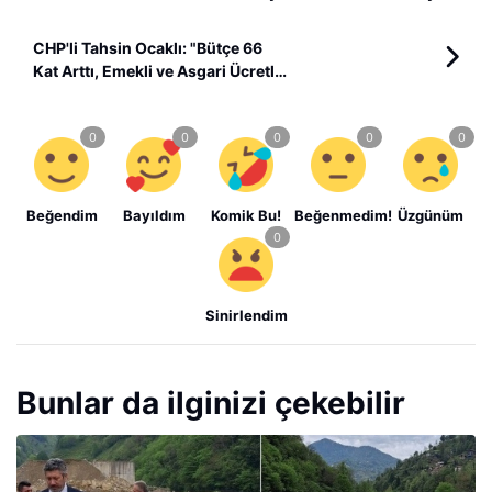
CHP'li Tahsin Ocaklı: "Bütçe 66
Kat Arttı, Emekli ve Asgari Ücretli
Aynı Oranda Pay Alamadı"
Beğendim
Bayıldım
Komik Bu!
Beğenmedim!
Üzgünüm
Sinirlendim
Bunlar da ilginizi çekebilir