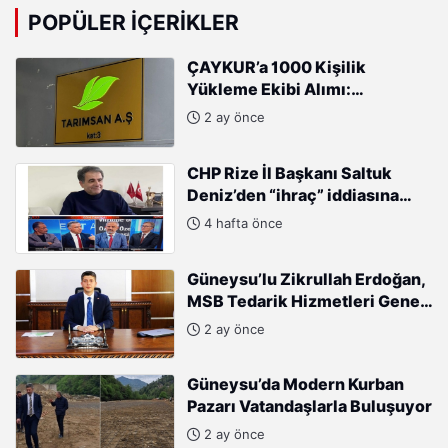
POPÜLER İÇERIKLER
ÇAYKUR’a 1000 Kişilik
Yükleme Ekibi Alımı:
Başvurular Başladı
2 ay önce
CHP Rize İl Başkanı Saltuk
Deniz’den “ihraç” iddiasına
sert tepki: “Kararları Sinan
4 hafta önce
Burhan mı alıyor?”
Güneysu’lu Zikrullah Erdoğan,
MSB Tedarik Hizmetleri Genel
Müdürlüğü’ne atandı.
2 ay önce
Güneysu’da Modern Kurban
Pazarı Vatandaşlarla Buluşuyor
2 ay önce