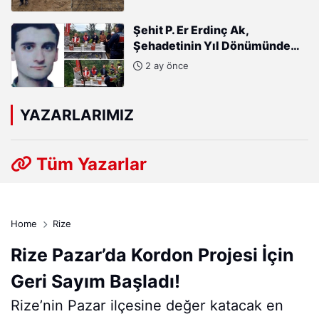
Şehit P. Er Erdinç Ak,
Şehadetinin Yıl Dönümünde
Kabri Başında Anıldı
2 ay önce
YAZARLARIMIZ
Tüm Yazarlar
Home
Rize
Rize Pazar’da Kordon Projesi İçin
Geri Sayım Başladı!
Rize’nin Pazar ilçesine değer katacak en