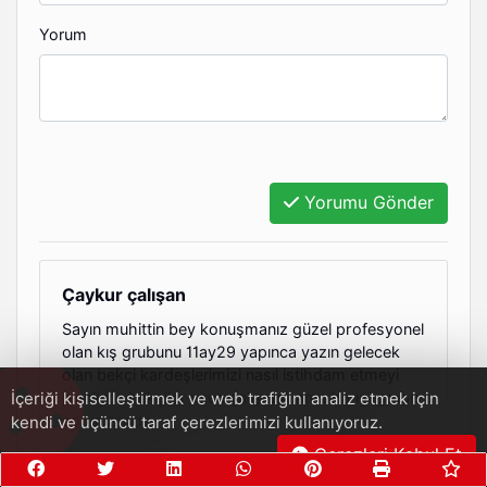
Yorum
Yorumu Gönder
Çaykur çalışan
Sayın muhittin bey konuşmanız güzel profesyonel
olan kış grubunu 11ay29 yapınca yazın gelecek
olan bekçi kardeşlerimizi nasıl istihdam etmeyi
planlıyor bekçiler uzun çalışmalı ama hangi grubu
İçeriği kişiselleştirmek ve web trafiğini analiz etmek için
sorun burda
kendi ve üçüncü taraf çerezlerimizi kullanıyoruz.
Çerezleri Kabul Et
1 ay önce