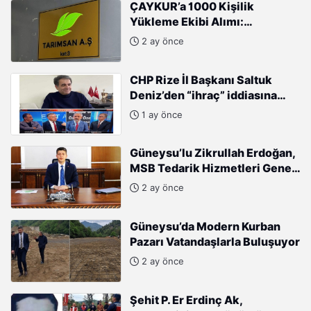
ÇAYKUR’a 1000 Kişilik
Yükleme Ekibi Alımı:
Başvurular Başladı
2 ay önce
CHP Rize İl Başkanı Saltuk
Deniz’den “ihraç” iddiasına
sert tepki: “Kararları Sinan
1 ay önce
Burhan mı alıyor?”
Güneysu’lu Zikrullah Erdoğan,
MSB Tedarik Hizmetleri Genel
Müdürlüğü’ne atandı.
2 ay önce
Güneysu’da Modern Kurban
Pazarı Vatandaşlarla Buluşuyor
2 ay önce
Şehit P. Er Erdinç Ak,