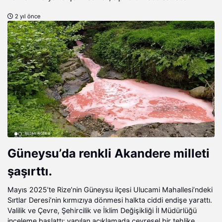
2 yıl önce
Güneysu’da renkli Akandere milleti
şaşırttı.
Mayıs 2025’te Rize’nin Güneysu ilçesi Ulucami Mahallesi’ndeki
Sırtlar Deresi’nin kırmızıya dönmesi halkta ciddi endişe yarattı.
Valilik ve Çevre, Şehircilik ve İklim Değişikliği İl Müdürlüğü
inceleme başlattı; yapılan açıklamada çevresel bir tehlike