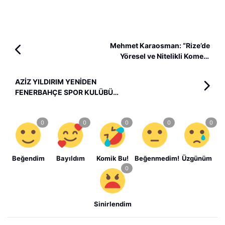
Mehmet Karaosman: “Rize’de
Yöresel ve Nitelikli Komedi
Oyunları Büyük İlgi Görüyor”
AZİZ YILDIRIM YENİDEN
FENERBAHÇE SPOR KULÜBÜ
BAŞKANI
Beğendim
Bayıldım
Komik Bu!
Beğenmedim!
Üzgünüm
Sinirlendim