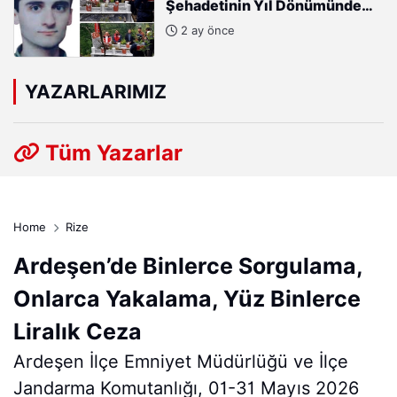
Şehadetinin Yıl Dönümünde
Kabri Başında Anıldı
2 ay önce
YAZARLARIMIZ
Tüm Yazarlar
Home
Rize
Ardeşen’de Binlerce Sorgulama,
Onlarca Yakalama, Yüz Binlerce
Liralık Ceza
Ardeşen İlçe Emniyet Müdürlüğü ve İlçe
Jandarma Komutanlığı, 01-31 Mayıs 2026