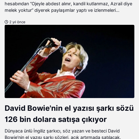
hesabından “Ojeyle abdest alınır, kandil kutlanmaz, Azrail diye
melek yoktur” diyerek paylaşımlar yaptı ve izlenmeleri
milyonları aştı. Ensonhaber Muhabiri Tuğçenur Batan
2 yıl önce
Bayındır’a ulaşarak sizler için soruları yeniden sordu. İşte
Bayındır’ın Ensonhaber’e verdiği özel röportaj.
David Bowie'nin el yazısı şarkı sözü
126 bin dolara satışa çıkıyor
Dünyaca ünlü İngiliz şarkıcı, söz yazarı ve besteci David
Bowie'nin el yazısı şarkı sözleri, açık artırmada satılacak.