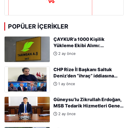
POPÜLER İÇERIKLER
ÇAYKUR’a 1000 Kişilik
Yükleme Ekibi Alımı:
Başvurular Başladı
2 ay önce
CHP Rize İl Başkanı Saltuk
Deniz’den “ihraç” iddiasına
sert tepki: “Kararları Sinan
1 ay önce
Burhan mı alıyor?”
Güneysu’lu Zikrullah Erdoğan,
MSB Tedarik Hizmetleri Genel
Müdürlüğü’ne atandı.
2 ay önce