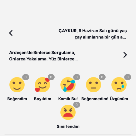
ÇAYKUR, 9 Haziran Salı günü yaş
çay alımlarına bir gün ara
verileceğini açıkladı.
Ardeşen’de Binlerce Sorgulama,
Onlarca Yakalama, Yüz Binlerce
Liralık Ceza
Beğendim
Bayıldım
Komik Bu!
Beğenmedim!
Üzgünüm
Sinirlendim