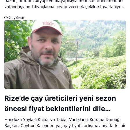
pazarı, modern altyapı ve üstyapısıyla hem satıcıların hem de
vatandaşların ihtiyaçlarına cevap verecek şekilde tasarlanıyor.
2 ay önce
Rize’de çay üreticileri yeni sezon
öncesi fiyat beklentilerini dile
getiriyor.
Handüzü Yaylası Kültür ve Tabiat Varlıklarını Koruma Derneği
Başkanı Ceyhun Kalender, yaş çay fiyatı tartışmalarına farklı bir