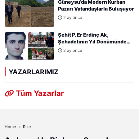
Güneysu’da Modern Kurban
Pazarı Vatandaşlarla Buluşuyor
2 ay önce
Şehit P. Er Erdinç Ak,
Şehadetinin Yıl Dönümünde
Kabri Başında Anıldı
2 ay önce
YAZARLARIMIZ
Tüm Yazarlar
Home
Rize