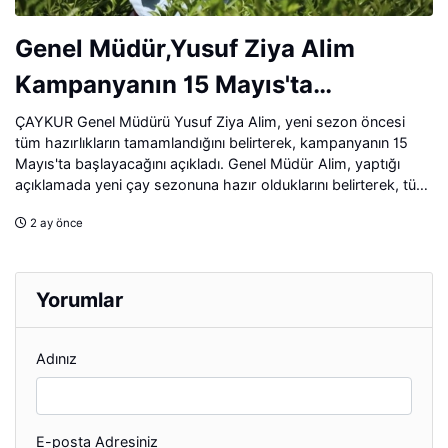
Genel Müdür,Yusuf Ziya Alim
Kampanyanın 15 Mayıs'ta
Başlayacağını açıkladı
ÇAYKUR Genel Müdürü Yusuf Ziya Alim, yeni sezon öncesi
tüm hazırlıkların tamamlandığını belirterek, kampanyanın 15
Mayıs'ta başlayacağını açıkladı. Genel Müdür Alim, yaptığı
açıklamada yeni çay sezonuna hazır olduklarını belirterek, tüm
fabrika müdürleriyle sahadaki durumun detaylı şekilde
2 ay önce
değerlendirildiğini söyledi.
Yorumlar
Adınız
E-posta Adresiniz