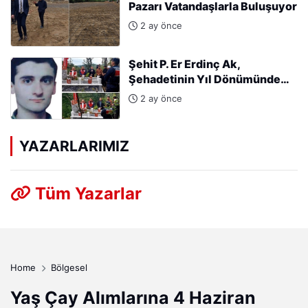
Pazarı Vatandaşlarla Buluşuyor
2 ay önce
Şehit P. Er Erdinç Ak,
Şehadetinin Yıl Dönümünde
Kabri Başında Anıldı
2 ay önce
YAZARLARIMIZ
Tüm Yazarlar
Home
Bölgesel
Yaş Çay Alımlarına 4 Haziran