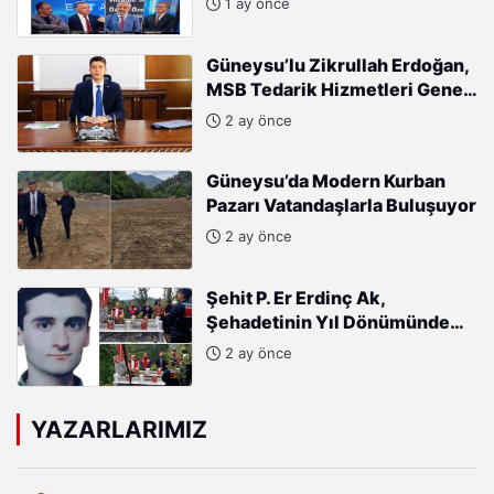
1 ay önce
Burhan mı alıyor?”
Güneysu’lu Zikrullah Erdoğan,
MSB Tedarik Hizmetleri Genel
Müdürlüğü’ne atandı.
2 ay önce
Güneysu’da Modern Kurban
Pazarı Vatandaşlarla Buluşuyor
2 ay önce
Şehit P. Er Erdinç Ak,
Şehadetinin Yıl Dönümünde
Kabri Başında Anıldı
2 ay önce
YAZARLARIMIZ