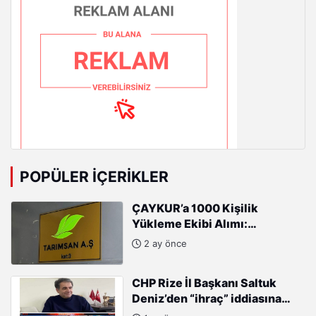
POPÜLER İÇERIKLER
ÇAYKUR’a 1000 Kişilik
Yükleme Ekibi Alımı:
Başvurular Başladı
2 ay önce
CHP Rize İl Başkanı Saltuk
Deniz’den “ihraç” iddiasına
sert tepki: “Kararları Sinan