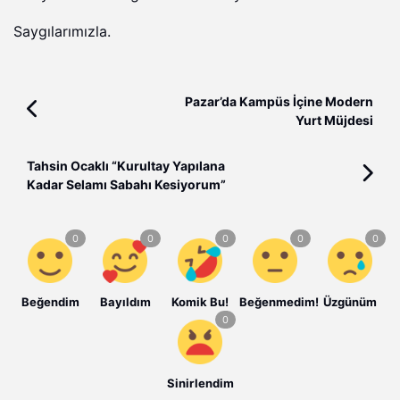
Saygılarımızla.
Pazar’da Kampüs İçine Modern
Yurt Müjdesi
Tahsin Ocaklı “Kurultay Yapılana
Kadar Selamı Sabahı Kesiyorum”
Beğendim
Bayıldım
Komik Bu!
Beğenmedim!
Üzgünüm
Sinirlendim