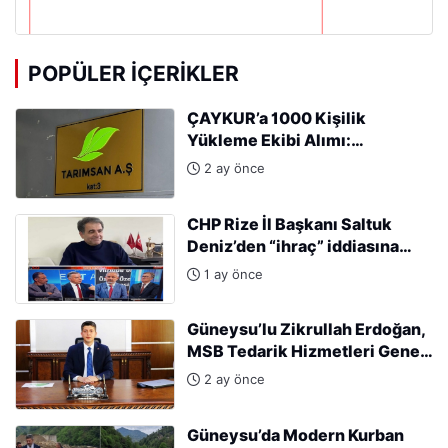
POPÜLER İÇERIKLER
ÇAYKUR’a 1000 Kişilik
Yükleme Ekibi Alımı:
Başvurular Başladı
2 ay önce
CHP Rize İl Başkanı Saltuk
Deniz’den “ihraç” iddiasına
sert tepki: “Kararları Sinan
1 ay önce
Burhan mı alıyor?”
Güneysu’lu Zikrullah Erdoğan,
MSB Tedarik Hizmetleri Genel
Müdürlüğü’ne atandı.
2 ay önce
Güneysu’da Modern Kurban