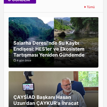
Tümü
Salarha Deresi'nde Su Kaybı
Endişesi: HES'ler ve Ekosistem
Tartışması Yeniden Gündemde
4 gün önce
ÇAYSİAD Başkanı Hasan
Uzun'dan ÇAYKUR'a İhracat