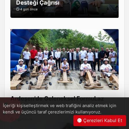
Desteği Çağrısı
4 gün önce
Ardeşen’de Geleneksel FormuLaz
İçeriği kişiselleştirmek ve web trafiğini analiz etmek için
Heyecanı
kendi ve üçüncü taraf çerezlerimizi kullanıyoruz.
4 gün önce
Çerezleri Kabul Et