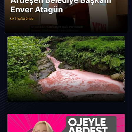
Ardeşen Belediye Başkanı
Enver Atagün
1 hafta önce
Güneysu’da renkli Akandere milleti şaşırttı.