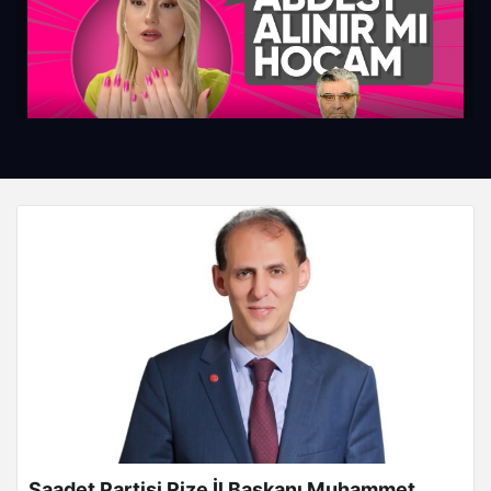
"Oje ile abdest alınır" dedi milyonlar ayağa kalktı
iPhone’larda pil sağlığı nasıl artırılır? İşte 5 etkili
yöntem
Saadet Partisi Rize İl Başkanı Muhammet