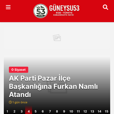
Arama
Siyaset
AK Parti Pazar İlçe
Başkanlığına Furkan Namlı
Atandı
1 gün önce
1
2
3
4
5
6
7
8
9
10
11
12
13
14
15