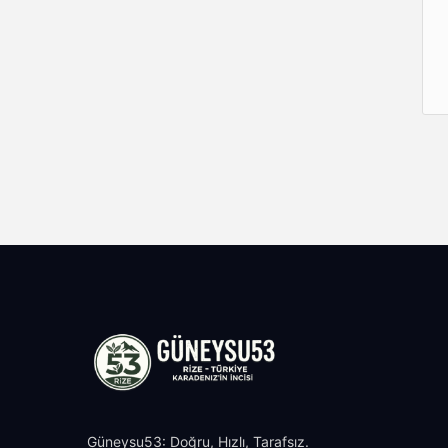
Güneysu53: Doğru, Hızlı, Tarafsız.