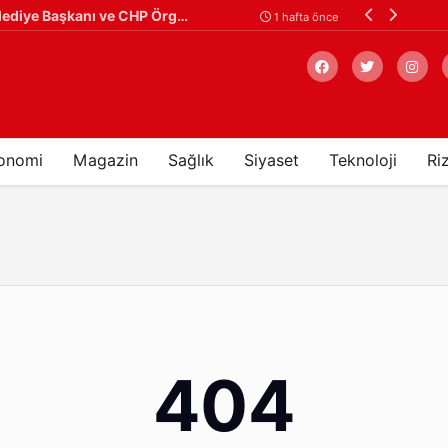
Ardeşen'de Toplu İstifa: Ardeşen Belediye Başkanı ve CHP Örgütü İstifa Ederek Yeni Parti'ye Katıldı
Çaykur Rizespor
1 hafta önce
onomi
Magazin
Sağlık
Siyaset
Teknoloji
Ri
Arama
404